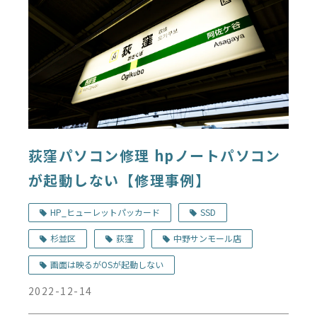
荻窪パソコン修理 hpノートパソコン
が起動しない【修理事例】
HP_ヒューレットパッカード
SSD
杉並区
荻窪
中野サンモール店
画面は映るがOSが起動しない
2022-12-14