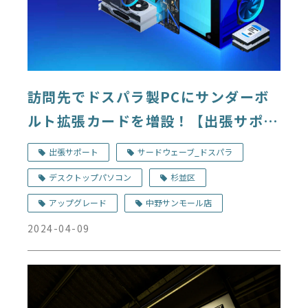
訪問先でドスパラ製PCにサンダーボ
ルト拡張カードを増設！【出張サポー
ト事例】
出張サポート
サードウェーブ_ドスパラ
デスクトップパソコン
杉並区
アップグレード
中野サンモール店
2024-04-09