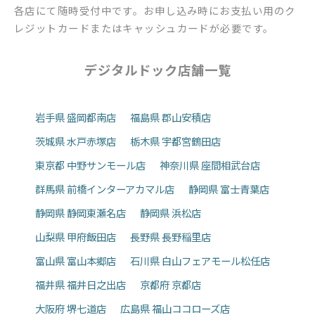
各店にて随時受付中です。お申し込み時にお支払い用のク
レジットカードまたはキャッシュカードが必要です。
デジタルドック店舗一覧
岩手県 盛岡都南店
福島県 郡山安積店
茨城県 水戸赤塚店
栃木県 宇都宮鶴田店
東京都 中野サンモール店
神奈川県 座間相武台店
群馬県 前橋インターアカマル店
静岡県 富士青葉店
静岡県 静岡東瀬名店
静岡県 浜松店
山梨県 甲府飯田店
長野県 長野稲里店
富山県 富山本郷店
石川県 白山フェアモール松任店
福井県 福井日之出店
京都府 京都店
大阪府 堺七道店
広島県 福山ココローズ店