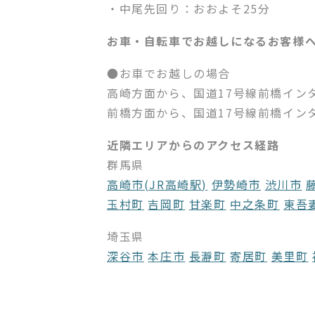
・中尾先回り：おおよそ25分
お車・自転車でお越しになるお客様
●お車でお越しの場合
高崎方面から、国道17号線前橋イン
前橋方面から、国道17号線前橋イン
近隣エリアからのアクセス経路
群馬県
高崎市(JR高崎駅)
伊勢崎市
渋川市
玉村町
吉岡町
甘楽町
中之条町
東吾
埼玉県
深谷市
本庄市
長瀞町
寄居町
美里町