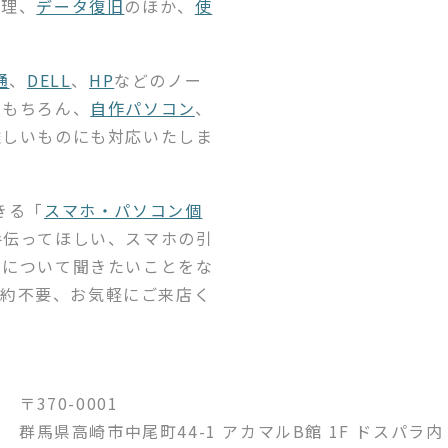
修理、
データ復旧
のほか、
使
通
、
DELL
、
HP
などのノー
はもちろん、
自作パソコン
、
難しいものにも対応いたしま
きる「
スマホ・パソコン個
手伝ってほしい、スマホの引
品について聞きたいことをな
ご予約不要、お気軽にご来店く
〒370-0001
群馬県高崎市中尾町44-1 アカマルB館 1F ドスパラ内