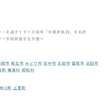
へ
ターを過ぎてすぐの信号「中尾町鳥羽」を右折
ター手前側道を左方面へ
藤岡市
桐生市
みどり市
安中市
太田市
富岡市
沼田市
妻町
榛東村
昭和村
神川町
上里町