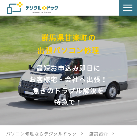
パソコン修理
群馬県甘楽町の
サービス
出張パソコン修理
サービス提供方法
最短お申込み即日に
店舗紹介
お客様宅・会社へ出張！
急ぎのトラブル解決を
デジタルドックブログ
特急で！
パソコン修理ならデジタルドック
店舗紹介