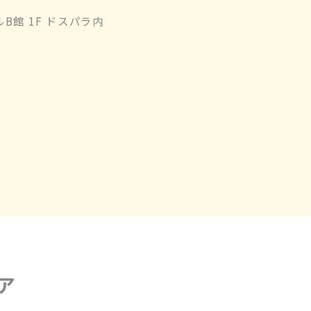
ルB館 1F ドスパラ内
ア