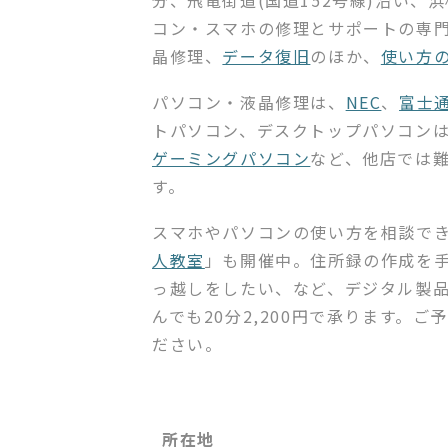
分、飛竜街道(国道152号線)沿い、
コン・スマホの修理とサポートの専
晶修理、
データ復旧
のほか、
使い方
パソコン・液晶修理は、
NEC
、
富士
トパソコン、デスクトップパソコン
ゲーミングパソコン
など、他店では
す。
スマホやパソコンの使い方を相談で
人教室
」も開催中。住所録の作成を
っ越しをしたい、など、デジタル製
んでも20分2,200円で承ります。
ださい。
所在地