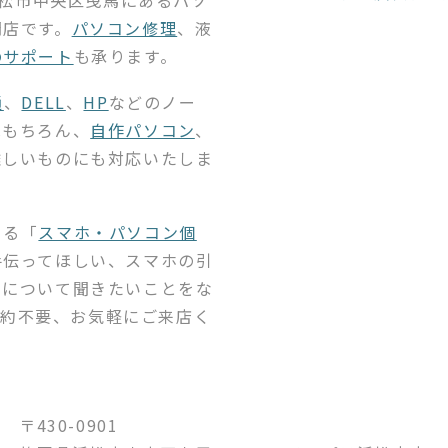
浜松市中央区曳馬にある
パソ
門店です。
パソコン修理
、液
のサポート
も承ります。
通
、
DELL
、
HP
などのノー
はもちろん、
自作パソコン
、
難しいものにも対応いたしま
きる「
スマホ・パソコン個
手伝ってほしい、スマホの引
品について聞きたいことをな
ご予約不要、お気軽にご来店く
〒430-0901