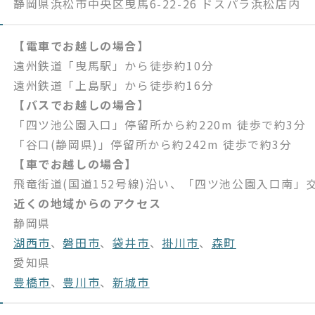
静岡県浜松市中央区曳馬6-22-26 ドスパラ浜松店内
【電車でお越しの場合】
遠州鉄道「曳馬駅」から徒歩約10分
遠州鉄道「上島駅」から徒歩約16分
【バスでお越しの場合】
「四ツ池公園入口」停留所から約220m 徒歩で約3分
「谷口(静岡県)」停留所から約242m 徒歩で約3分
【車でお越しの場合】
飛竜街道(国道152号線)沿い、「四ツ池公園入口南」
近くの地域からのアクセス
静岡県
湖西市
、
磐田市
、
袋井市
、
掛川市
、
森町
愛知県
豊橋市
、
豊川市
、
新城市