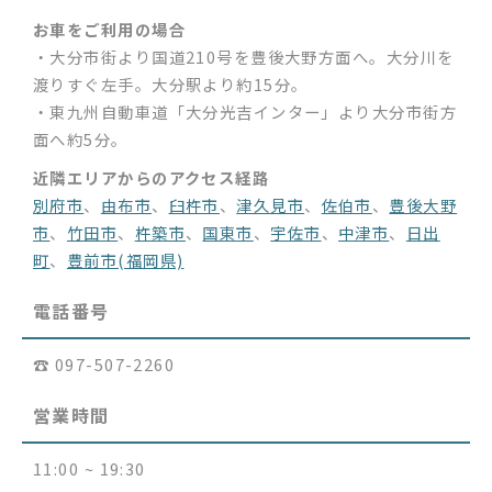
お車をご利用の場合
・大分市街より国道210号を豊後大野方面へ。大分川を
渡りすぐ左手。大分駅より約15分。
・東九州自動車道「大分光吉インター」より大分市街方
面へ約5分。
近隣エリアからのアクセス経路
別府市
、
由布市
、
臼杵市
、
津久見市
、
佐伯市
、
豊後大野
市
、
竹田市
、
杵築市
、
国東市
、
宇佐市
、
中津市
、
日出
町
、
豊前市(福岡県)
電話番号
☎︎ 097-507-2260
営業時間
11:00 ~ 19:30