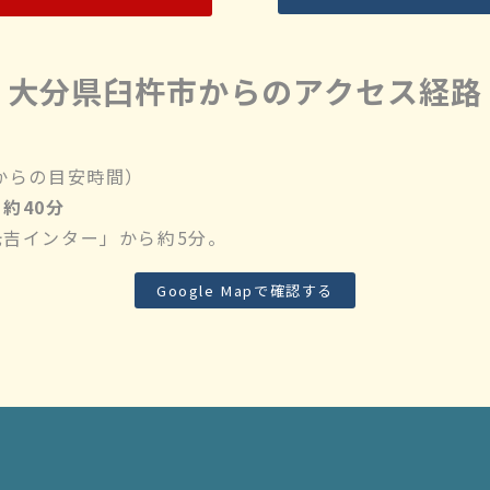
大分県臼杵市からのアクセス経路
からの目安時間）
約40分
吉インター」から約5分。
Google Mapで確認する