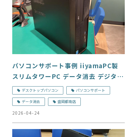
パソコンサポート事例 iiyamaPC製
スリムタワーPC データ消去 デジタル
ドック盛岡都南店
デスクトップパソコン
パソコンサポート
データ消去
盛岡都南店
2026-04-24