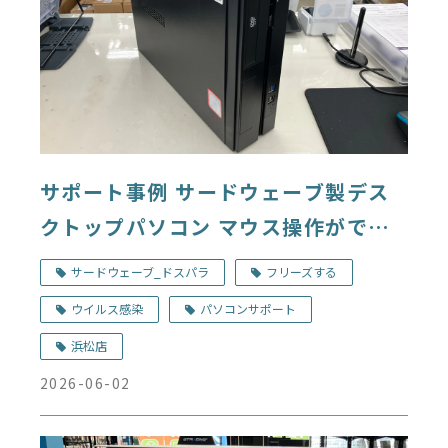
サポート事例 サードウェーブ製デス
クトップパソコン マウス操作ができ
ない デジタルドック浜松店
サードウェーブ_ドスパラ
フリーズする
ウイルス感染
パソコンサポート
浜松店
2026-06-02