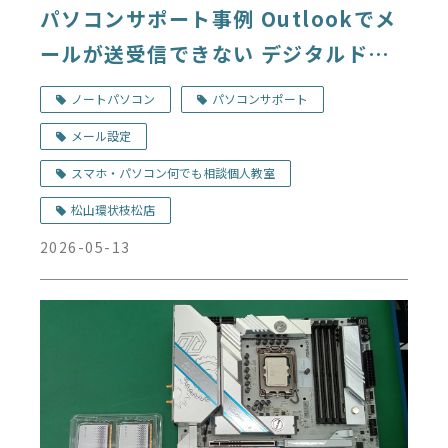
パソコンサポート事例 Outlookでメ
ールが送受信できない デジタルドッ
ク松山環状枝松店
ノートパソコン
パソコンサポート
メール設定
スマホ・パソコン何でも相談個人教室
松山環状枝松店
2026-05-13