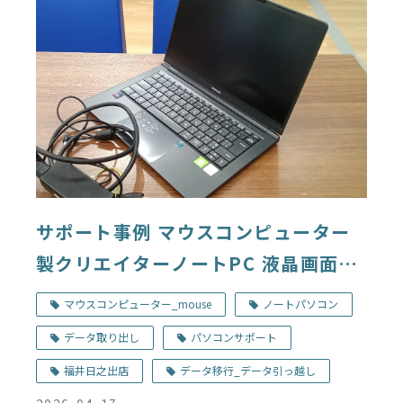
サポート事例 マウスコンピューター
製クリエイターノートPC 液晶画面が
映らない デジタルドック福井日之出
マウスコンピューター_mouse
ノートパソコン
店
データ取り出し
パソコンサポート
福井日之出店
データ移行_データ引っ越し