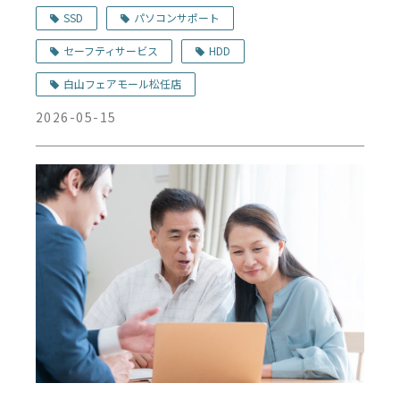
ク白山フェアモール松任店
SSD
パソコンサポート
セーフティサービス
HDD
白山フェアモール松任店
2026-05-15