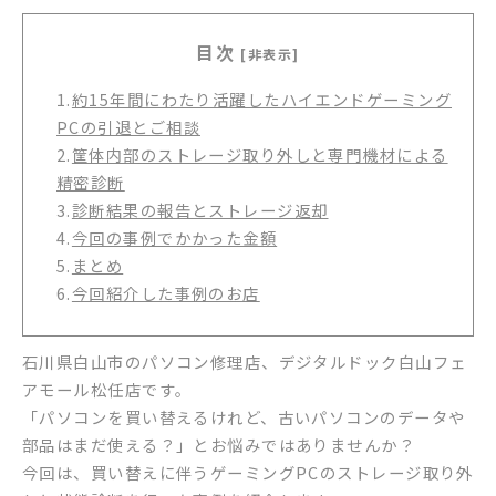
目次
[非表示]
1.
約15年間にわたり活躍したハイエンドゲーミング
PCの引退とご相談
2.
筐体内部のストレージ取り外しと専門機材による
精密診断
3.
診断結果の報告とストレージ返却
4.
今回の事例でかかった金額
5.
まとめ
6.
今回紹介した事例のお店
石川県白山市のパソコン修理店、デジタルドック白山フェ
アモール松任店です。
「パソコンを買い替えるけれど、古いパソコンのデータや
部品はまだ使える？」とお悩みではありませんか？
今回は、買い替えに伴うゲーミングPCのストレージ取り外