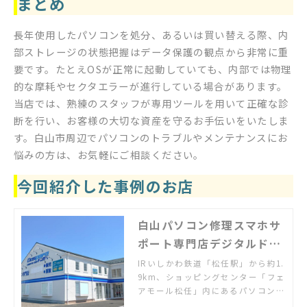
まとめ
長年使用したパソコンを処分、あるいは買い替える際、内
部ストレージの状態把握はデータ保護の観点から非常に重
要です。たとえOSが正常に起動していても、内部では物理
的な摩耗やセクタエラーが進行している場合があります。
当店では、熟練のスタッフが専用ツールを用いて正確な診
断を行い、お客様の大切な資産を守るお手伝いをいたしま
す。白山市周辺でパソコンのトラブルやメンテナンスにお
悩みの方は、お気軽にご相談ください。
今回紹介した事例のお店
白山パソコン修理スマホサ
ポート専門店デジタルドッ
ク
IRいしかわ鉄道「松任駅」から約1.
9km、ショッピングセンター「フェ
アモール松任」内にあるパソコン・
スマホの修理とサポート専門店。使