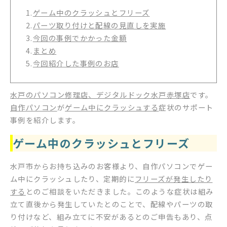
1.
ゲーム中のクラッシュとフリーズ
2.
パーツ取り付けと配線の見直しを実施
3.
今回の事例でかかった金額
4.
まとめ
5.
今回紹介した事例のお店
水戸のパソコン修理店、デジタルドック水戸赤塚店
です。
自作パソコン
が
ゲーム中にクラッシュする
症状のサポート
事例を紹介します。
ゲーム中のクラッシュとフリーズ
水戸市からお持ち込みのお客様より、自作パソコンでゲー
ム中にクラッシュしたり、定期的に
フリーズが発生したり
する
とのご相談をいただきました。このような症状は組み
立て直後から発生していたとのことで、配線やパーツの取
り付けなど、組み立てに不安があるとのご申告もあり、点