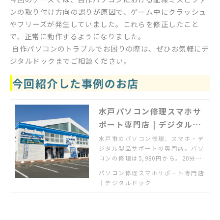
ンの取り付け方向の誤りが原因で、ゲーム中にクラッシュ
やフリーズが発生していました。これらを修正したこと
で、正常に動作するようになりました。
自作パソコンのトラブルでお困りの際は、ぜひお気軽にデ
ジタルドックまでご相談ください。
今回紹介した事例のお店
水戸パソコン修理スマホサ
ポート専門店 | デジタルド
ック水戸赤塚店
水戸市のパソコン修理、スマホ・デ
ジタル製品サポートの専門店。パソ
コンの修理は5,980円から。20分22
00円でパソコンやスマホの使い方
パソコン修理スマホサポート専門店
をなんでも聞ける「使い方何でも相
｜デジタルドック
談」も好評。無料駐車場あり、赤塚
駅から南へ徒歩6分、梅が丘通り沿
い。