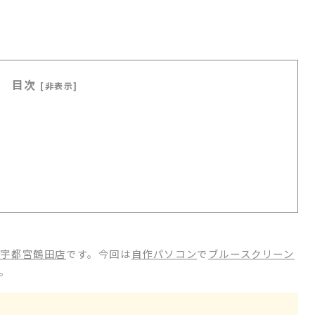
目次
[非表示]
ク宇都宮鶴田店
です。今回は
自作パソコン
で
ブルースクリーン
。