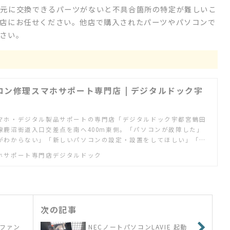
手元に交換できるパーツがないと不具合箇所の特定が難しいこ
店にお任せください。他店で購入されたパーツやパソコンで
さい。
コン修理スマホサポート専門店 | デジタルドック宇
マホ・デジタル製品サポートの専門店「デジタルドック宇都宮鶴田
線鹿沼街道入口交差点を南へ400m東側。「パソコンが故障した」
がわからない」「新しいパソコンの設定・設置をしてほしい」「ネ
レビで見たい」「ゲーム機の設定をしたい」など何でもご相談くだ
ホサポート専門店デジタルドック
次の記事
 ファン
NECノートパソコンLAVIE 起動