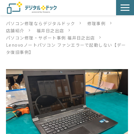
パソコン修理ならデジタルドック
修理事例
パソコン修理
店舗紹介
福井日之出店
パソコン修理・サポート事例 福井日之出店
サービス
Lenovoノートパソコン ファンエラーで起動しない【デー
タ復旧事例】
サービス提供方法
店舗紹介
デジタルドックブログ