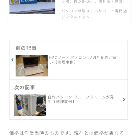
ク福井日之出店」。福井駅・新福井
駅から木田橋通りを北へ。「パソコ
パソコン修理スマホサポート専門店
ンが故障した」「スマホの使い方が
デジタルドック
わからない」「新しいパソコンの設
定・設置をしてほしい」「ネット配
信を家のテレビで見たい」「ゲーム
機の設定をしたい」など何でもご相
談ください
前の記事
NECノートパソコン LAVIE 動作が重
い【修理事例】
次の記事
自作パソコン ブルースクリーンが発
生【修理事例】
価格は作業当時のものです。現在とは価格が異なる