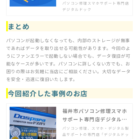
例からご確認いただけます。実際の
パソコン修理スマホサポート専門店
作業前にはお客様にお見積もりを必
デジタルドック
ず提示し、了承いただいたうえで作
業をしますので安心です。
まとめ
パソコンが起動しなくなっても、内部のストレージが無事
であればデータを取り出せる可能性があります。今回のよ
うにファンエラーで起動しない場合でも、データ復旧が可
能なケースが多いです。パソコンに詳しくない方でも、お
困りの際はお気軽に当店にご相談ください。大切なデータ
を安全・迅速に復旧いたします。
今回紹介した事例のお店
福井市パソコン修理スマホ
サポート専門店デジタルド
ック福井日之出店
パソコン修理、スマホ・デジタル製
品サポートの専門店「デジタルドッ