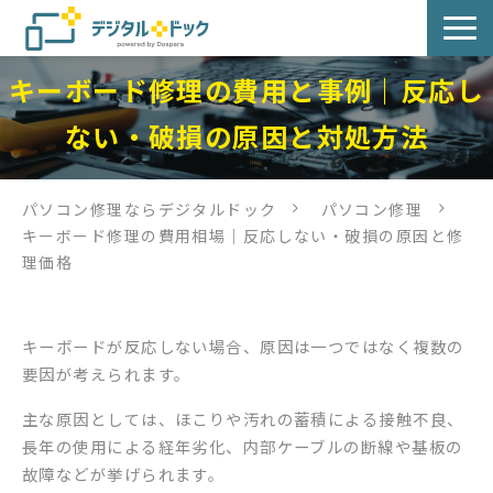
キーボード修理の費用と事例｜反応し
パソコン修理
ない・破損の原因と対処方法
サービス
パソコン修理ならデジタルドック
パソコン修理
サービス提供方法
キーボード修理の費用相場｜反応しない・破損の原因と修
理価格
店舗紹介
デジタルドックブログ
キーボードが反応しない場合、原因は一つではなく複数の
要因が考えられます。
主な原因としては、ほこりや汚れの蓄積による接触不良、
長年の使用による経年劣化、内部ケーブルの断線や基板の
故障などが挙げられます。