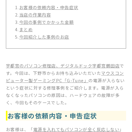
1.
お客様の依頼内容・申告症状
2.
当店の作業内容
3.
今回の事例でかかった金額
4.
まとめ
5.
今回紹介した事例のお店
宇都宮のパソコン修理店、デジタルドック宇都宮鶴田店
で
す。今回は、下野市からお持ち込みいただいた
マウスコン
ピューター製ゲーミングPC「G-Tune」
の電源が入らない
という症状に対する修理事例をご紹介します。電源が入ら
なくなったパソコンの原因は、ハードウェアの故障が多
く、今回もそのケースでした。
お客様の依頼内容・申告症状
お客様は、「
電源を入れてもパソコンが全く反応しない
」