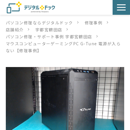
パソコン修理ならデジタルドック
修理事例
パソコン修理
店舗紹介
宇都宮鶴田店
パソコン修理・サポート事例 宇都宮鶴田店
サービス
マウスコンピューターゲーミングPC G-Tune 電源が入ら
ない【修理事例】
サービス提供方法
店舗紹介
デジタルドックブログ