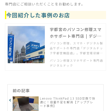
専門店にご相談いただくことをお勧めします。
今回紹介した事例のお店
宇都宮のパソコン修理スマ
ホサポート専門店 | デジタ
ルドック宇都宮鶴田店
パソコン修理、スマホ・デジタル製
品サポートの専門店「デジタルドッ
ク宇都宮鶴田店」。宇都宮環状線鹿
沼街道入口交差点を南へ400m東
パソコン修理スマホサポート専門店
側。「パソコンが故障した」「スマ
デジタルドック
ホの使い方がわからない」「新しい
パソコンの設定・設置をしてほし
い」「ネット配信を家のテレビで見
たい」「ゲーム機の設定をしたい」
など何でもご相談ください
前の記事
Lenovo ThinkPad 13 SSD交換で快
適に！容量不足を解消【アップグレ
ード事例】