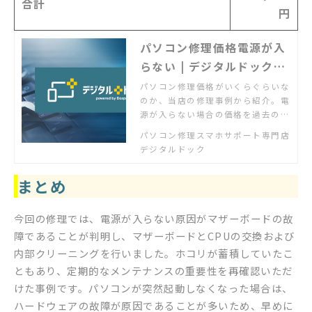
合計
円
パソコン修理価格電源が入
らない | デジタルドック
【公式】
パソコン修理価格がいくらぐらいな
のか、当店の修理事例から紹介。電
源が入らない場合の価格を過去の修
理事例からご確認いただけます。実
パソコン修理スマホサポート専門店
際の作業前にはお客様にお見積もり
デジタルドック
を必ず提示し、了承いただいたうえ
で作業をしますので安心です。
まとめ
今回の修理では、電源が入らない原因がマザーボードの故
障であることが判明し、マザーボードとCPUの交換および
内部クリーニングを行いました。ホコリが蓄積していたこ
ともあり、定期的なメンテナンスの重要性を再確認いただ
けた事例です。パソコンが突然起動しなくなった場合は、
ハードウェアの故障が原因であることが多いため、早めに