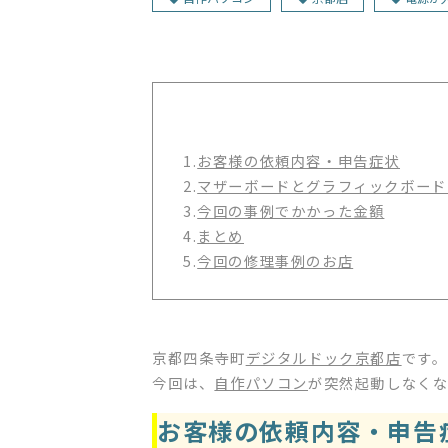
1.
お客様の依頼内容・申告症状
2.
マザーボードとグラフィックボード
3.
今回の事例でかかった金額
4.
まとめ
5.
今回の修理事例のお店
京都四条寺町
デジタルドック京都店
です。
今回は、
自作パソコン
が突然起動しなく
お客様の依頼内容・申告