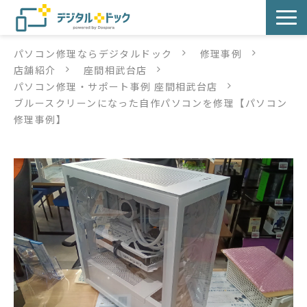
パソコン修理ならデジタルドック
修理事例
パソコン修理
店舗紹介
座間相武台店
パソコン修理・サポート事例 座間相武台店
サービス
ブルースクリーンになった自作パソコンを修理【パソコン
修理事例】
サービス提供方法
店舗紹介
デジタルドックブログ