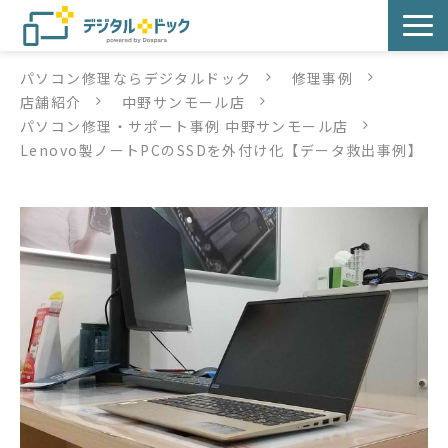
パソコン修理ならデジタルドック
修理事例
パソコン修理
店舗紹介
中野サンモール店
パソコン修理・サポート事例 中野サンモール店
サービス
Lenovo製ノートPCのSSDを外付け化【データ救出事例】
サービス提供方法
店舗紹介
デジタルドックブログ