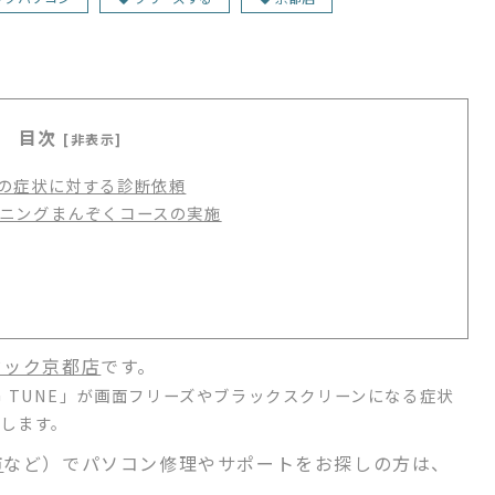
目次
[非表示]
の症状に対する診断依頼
ニングまんぞくコースの実施
ドック京都店
です。
 TUNE」が画面フリーズやブラックスクリーンになる症状
します。
市
など）でパソコン修理やサポートをお探しの方は、