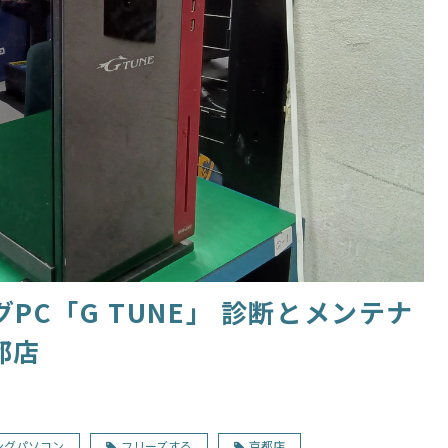
PC「G TUNE」 診断とメンテナ
都店
ングパソコン
フリーズする
京都店