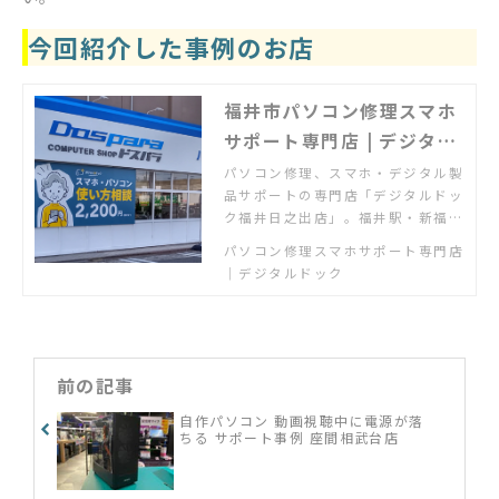
今回紹介した事例のお店
福井市パソコン修理スマホ
サポート専門店 | デジタル
ドック福井日之出店
パソコン修理、スマホ・デジタル製
品サポートの専門店「デジタルドッ
ク福井日之出店」。福井駅・新福井
駅から木田橋通りを北へ。「パソコ
パソコン修理スマホサポート専門店
ンが故障した」「スマホの使い方が
｜デジタルドック
わからない」「新しいパソコンの設
定・設置をしてほしい」「ネット配
信を家のテレビで見たい」「ゲーム
機の設定をしたい」など何でもご相
談ください
前の記事
自作パソコン 動画視聴中に電源が落
ちる サポート事例 座間相武台店