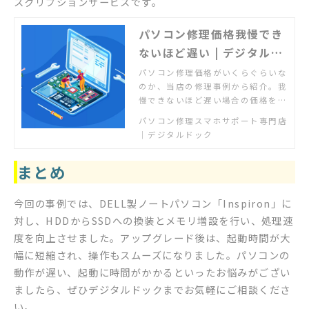
スクリプションサービスです。
パソコン修理価格我慢でき
ないほど遅い | デジタルド
ック【公式】
パソコン修理価格がいくらぐらいな
のか、当店の修理事例から紹介。我
慢できないほど遅い場合の価格を過
去の修理事例からご確認いただけま
パソコン修理スマホサポート専門店
す。実際の作業前にはお客様にお見
｜デジタルドック
積もりを必ず提示し、了承いただい
たうえで作業をしますので安心で
まとめ
す。
今回の事例では、DELL製ノートパソコン「Inspiron」に
対し、HDDからSSDへの換装とメモリ増設を行い、処理速
度を向上させました。アップグレード後は、起動時間が大
幅に短縮され、操作もスムーズになりました。パソコンの
動作が遅い、起動に時間がかかるといったお悩みがござい
ましたら、ぜひデジタルドックまでお気軽にご相談くださ
い。