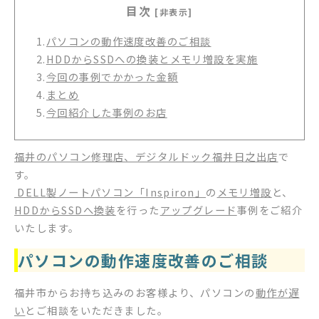
目次
[非表示]
1.
パソコンの動作速度改善のご相談
2.
HDDからSSDへの換装とメモリ増設を実施
3.
今回の事例でかかった金額
4.
まとめ
5.
今回紹介した事例のお店
福井のパソコン修理店、デジタルドック福井日之出店
で
す。
DELL製ノートパソコン「Inspiron」
の
メモリ増設
と、
HDDからSSDへ換装
を行った
アップグレード
事例をご紹介
いたします。
パソコンの動作速度改善のご相談
福井市からお持ち込みのお客様より、パソコンの
動作が遅
い
とご相談をいただきました。