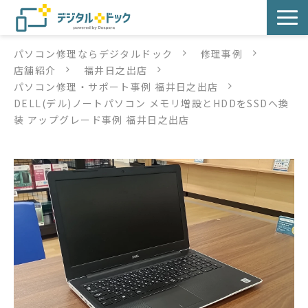
パソコン修理ならデジタルドック
修理事例
パソコン修理
店舗紹介
福井日之出店
パソコン修理・サポート事例 福井日之出店
サービス
DELL(デル)ノートパソコン メモリ増設とHDDをSSDへ換
装 アップグレード事例 福井日之出店
サービス提供方法
店舗紹介
デジタルドックブログ