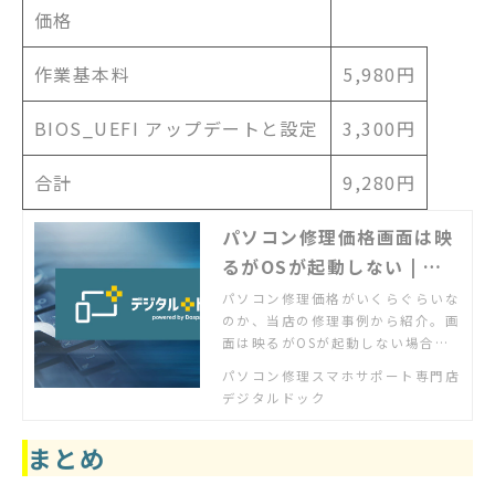
価格
作業基本料
5,980円
BIOS_UEFI アップデートと設定
3,300円
合計
9,280円
パソコン修理価格画面は映
るがOSが起動しない | デ
ジタルドック【公式】
パソコン修理価格がいくらぐらいな
のか、当店の修理事例から紹介。画
面は映るがOSが起動しない場合の
価格を過去の修理事例からご確認い
パソコン修理スマホサポート専門店
ただけます。実際の作業前にはお客
デジタルドック
様にお見積もりを必ず提示し、了承
いただいたうえで作業をしますので
まとめ
安心です。