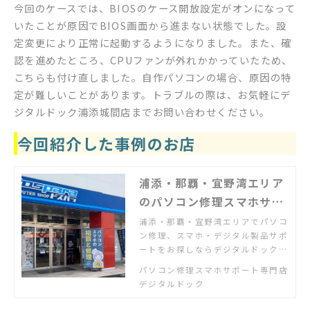
今回のケースでは、BIOSのケース開放設定がオンになって
いたことが原因でBIOS画面から進まない状態でした。設
定変更により正常に起動するようになりました。また、確
認を進めたところ、CPUファンが外れかかっていたため、
こちらも付け直しました。自作パソコンの場合、原因の特
定が難しいことがあります。トラブルの際は、お気軽にデ
ジタルドック浦添城間店までお問い合わせください。
今回紹介した事例のお店
浦添・那覇・宜野湾エリア
のパソコン修理スマホサポ
ート店 | デジタルドック浦
浦添・那覇・宜野湾エリアでパソコ
ン修理、スマホ・デジタル製品サポ
添城間店
ートをお探しならデジタルドック。
国道58号線浦添交差点を宜野湾方
パソコン修理スマホサポート専門店
面へ100m右側。SCSK沖縄センター
デジタルドック
前バス停すぐ前。駐車場あり。「パ
ソコンが故障した」「スマホの使い