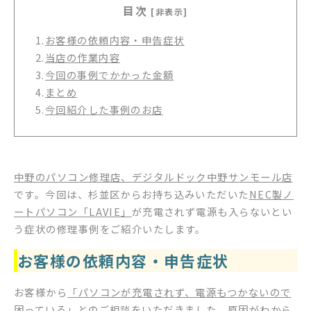
目次
[非表示]
1.
お客様の依頼内容・申告症状
2.
当店の作業内容
3.
今回の事例でかかった金額
4.
まとめ
5.
今回紹介した事例のお店
中野のパソコン修理店、デジタルドック中野サンモール店
です。今回は、杉並区からお持ち込みいただいた
NEC製ノ
ートパソコン「LAVIE」
が充電されず電源も入らないとい
う症状の修理事例をご紹介いたします。
お客様の依頼内容・申告症状
お客様から
「パソコンが充電されず、電源もつかないので
困っている」
とのご相談をいただきました。原因がわから