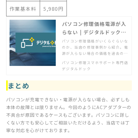
作業基本料
5,980円
パソコン修理価格電源が入
らない | デジタルドック
【公式】
パソコン修理価格がいくらぐらいな
のか、当店の修理事例から紹介。電
源が入らない場合の価格を過去の修
理事例からご確認いただけます。実
パソコン修理スマホサポート専門店
際の作業前にはお客様にお見積もり
デジタルドック
を必ず提示し、了承いただいたうえ
で作業をしますので安心です。
まとめ
パソコンが充電できない・電源が入らない場合、必ずしも
本体の故障とは限りません。今回のようにACアダプターの
不具合が原因であるケースもございます。パソコンに詳し
くない方でも安心してご相談いただけるよう、当店では丁
寧な対応を心がけております。