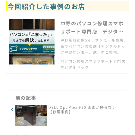
今回紹介した事例のお店
中野のパソコン修理スマホ
サポート専門店 | デジタル
ドック中野サンモール店
中野駅前徒歩5分、サンモール商店
街のパソコン修理店【デジタルドッ
ク中野サンモール店】のご案内。パ
ソコン・スマホのトラブルはお気軽
パソコン修理スマホサポート専門店
にご相談ください。お持込・出張・
デジタルドック
リモートにて対応をいたします。
前の記事
DELL OptiPlex 990 画面が映らない
【修理事例】