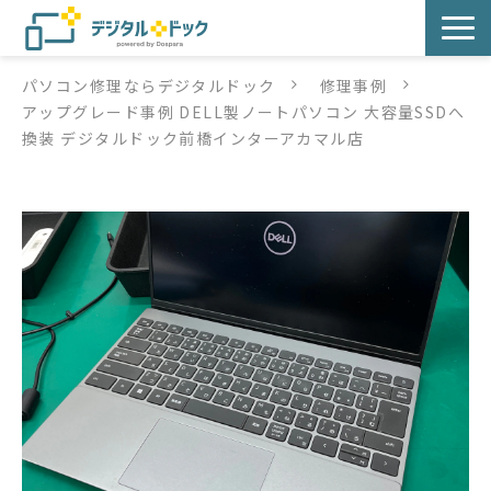
パソコン修理ならデジタルドック
修理事例
パソコン修理
アップグレード事例 DELL製ノートパソコン 大容量SSDへ
換装 デジタルドック前橋インターアカマル店
サービス
サービス提供方法
店舗紹介
デジタルドックブログ