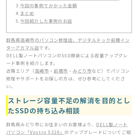
3.
今回の事例でかかった金額
4.
まとめ
5.
今回紹介した事例のお店
群馬県高崎市のパソコン修理店、デジタルドック前橋イン
ターアカマル店
です。
DELL製ノートパソコンのSSD換装による容量アップグレ
ード事例を紹介します。
近隣エリア（
高崎市
・
前橋市
・
みどり市
など）でパソコン
修理やサポートをお探しの方は、ぜひ参考にしてくださ
い。
ストレージ容量不足の解消を目的とし
たSSDの持ち込み相談
群馬県みどり市にお住まいのお客様より、
DELL製ノート
パソコン「Vostro 5320」
のアップグレードについてご相