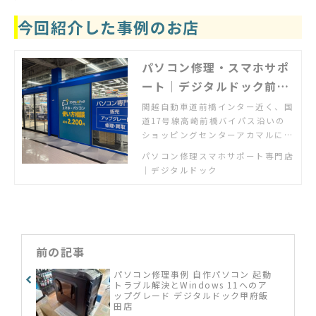
今回紹介した事例のお店
パソコン修理・スマホサポ
ート｜デジタルドック前橋
インターアカマル店
関越自動車道前橋インター近く、国
道17号線高崎前橋バイパス沿いの
ショッピングセンターアカマルにあ
るパソコン・スマホの修理とサポー
パソコン修理スマホサポート専門店
ト専門店。使い方相談の個人教室も
｜デジタルドック
開催中。
前の記事
パソコン修理事例 自作パソコン 起動
トラブル解決とWindows 11へのア
ップグレード デジタルドック甲府飯
田店