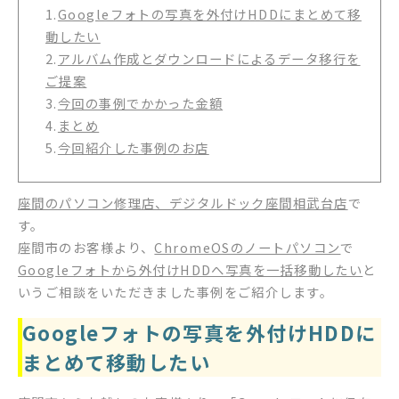
1.
Googleフォトの写真を外付けHDDにまとめて移
動したい
2.
アルバム作成とダウンロードによるデータ移行を
ご提案
3.
今回の事例でかかった金額
4.
まとめ
5.
今回紹介した事例のお店
座間のパソコン修理店、デジタルドック座間相武台店
で
す。
座間市のお客様より、
ChromeOSのノートパソコン
で
Googleフォトから外付けHDDへ写真を一括移動したい
と
いうご相談をいただきました事例をご紹介します。
Googleフォトの写真を外付けHDDに
まとめて移動したい