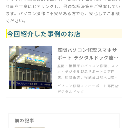
り事を丁寧にヒアリングし、最適な解決策をご提案してい
ます。パソコン操作に不安がある方でも、安心してご相談
ください。
今回紹介した事例のお店
座間パソコン修理スマホサ
ポート デジタルドック座間
相武台店
座間・相模原のパソコン修理、スマ
ホ・デジタル製品サポートの専門
店。座間街道、相武台団地入口交差
点を大和市方面へ200ｍ、跨線橋を
パソコン修理スマホサポート専門店
超えてすぐ南西側。駐車場あり。
デジタルドック
「パソコンが故障した」「スマホの
使い方がわからない」「新しいパソ
コンの設定・設置をしてほしい」
「ネット配信を家のテレビで見た
い」「ゲーム機の設定をしたい」な
前の記事
ど何でもご相談ください