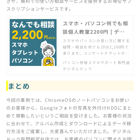
きや、無料での使い方相談サービスを提供するお得なサブ
スクリプションサービスです。
スマホ・パソコン何でも相
談個人教室2200円 | デジ
タルドック【公式】
スマホやパソコンの使い方に関する
疑問・相談を何でも20分2,200円で
承ります。コンサートチケットの申
し込みが分からない、ポイントアプ
パソコン修理スマホサポート専門店
リに登録したいが分からない、エク
デジタルドック
セルで表をグラフにしたい、パソコ
ンで年賀状を作りたい、何でもOK
まとめ
です。ご予約不要、お気軽にお問い
合わせください。
今回の事例では、ChromeOSのノートパソコンをお使い
のお客様から、Googleフォトの写真を外付けHDDにまと
めて移動したいというご相談を受けました。お客様の状況
に合わせて、アルバム作成とダウンロードによるデータ移
行方法をご提案し、大変喜んでいただけました。デジタル
ドック座間相武台店では、お客様のパソコンに関するお困