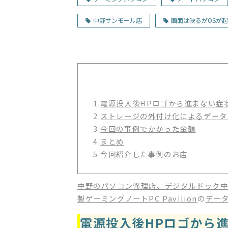
中野サンモール店
画面は映るがOSが
1.
電源投入後HPロゴから進まない症
2.
ストレージの外付け化によるデータ
3.
今回の事例でかかった金額
4.
まとめ
5.
今回紹介した事例のお店
中野のパソコン修理店、デジタルドック
製ゲーミングノートPC Pavilion
の
デー
電源投入後HPロゴから