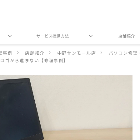
サービス提供方法
店舗紹介
理事例
店舗紹介
中野サンモール店
パソコン修理
 ロゴから進まない【修理事例】