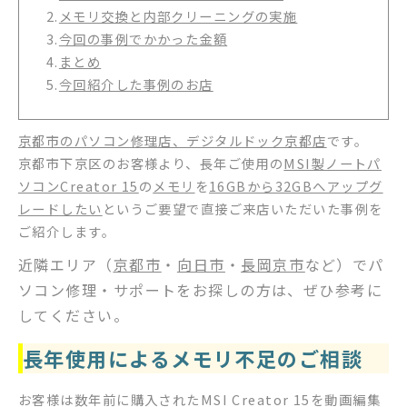
2.
メモリ交換と内部クリーニングの実施
3.
今回の事例でかかった金額
4.
まとめ
5.
今回紹介した事例のお店
京都市のパソコン修理店、デジタルドック京都店
です。
京都市下京区のお客様より、長年ご使用の
MSI製ノートパ
ソコンCreator 15
の
メモリ
を
16GBから32GBへアップグ
レードしたい
というご要望で直接ご来店いただいた事例を
ご紹介します。
近隣エリア（
京都市
・
向日市
・
長岡京市
など）でパ
ソコン修理・サポートをお探しの方は、ぜひ参考に
してください。
長年使用によるメモリ不足のご相談
お客様は数年前に購入されたMSI Creator 15を動画編集