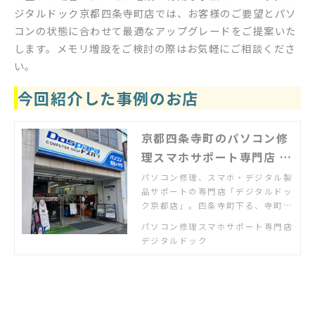
ジタルドック京都四条寺町店では、お客様のご要望とパソ
コンの状態に合わせて最適なアップグレードをご提案いた
します。メモリ増設をご検討の際はお気軽にご相談くださ
い。
今回紹介した事例のお店
京都四条寺町のパソコン修
理スマホサポート専門店 |
デジタルドック京都店
パソコン修理、スマホ・デジタル製
品サポートの専門店「デジタルドッ
ク京都店」。四条寺町下る、寺町通
高辻「ドスパラ京都店」内にオープ
パソコン修理スマホサポート専門店
ン。パソコン修理のお持込はご予約
デジタルドック
不要、修理以外にもセッティングや
使い方の相談などなんでもご相談く
ださい。