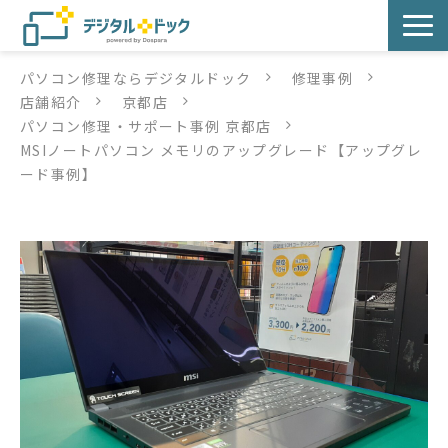
パソコン修理ならデジタルドック
修理事例
パソコン修理
店舗紹介
京都店
パソコン修理・サポート事例 京都店
サービス
MSIノートパソコン メモリのアップグレード【アップグレ
ード事例】
サービス提供方法
店舗紹介
デジタルドックブログ