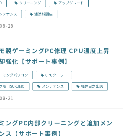
D
クリーニング
アップグレード
ンテナンス
浦添城間店
08-28
モ製ゲーミングPC修理 CPU温度上昇
却強化【サポート事例】
ーミングパソコン
CPUクーラー
クモ_TSUKUMO
メンテナンス
福井日之出店
08-21
ミングPC内部クリーニングと追加メン
ンス【サポート事例】