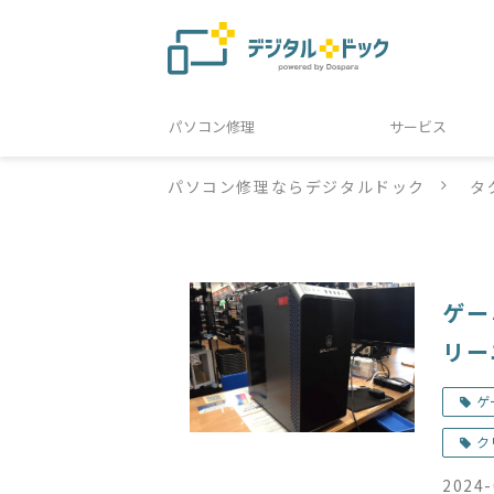
パソコン修理
サービス
パソコン修理ならデジタルドック
タ
ゲー
リー
ゲ
ク
2024-