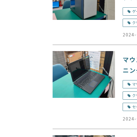
ゲ
ク
2024-
マウ
ニン
マ
ク
セ
2024-