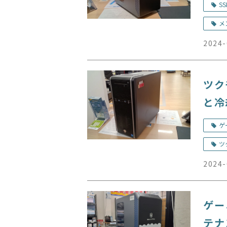
SS
メ
2024-
ツク
と冷
ゲ
ツ
2024-
ゲー
テナ