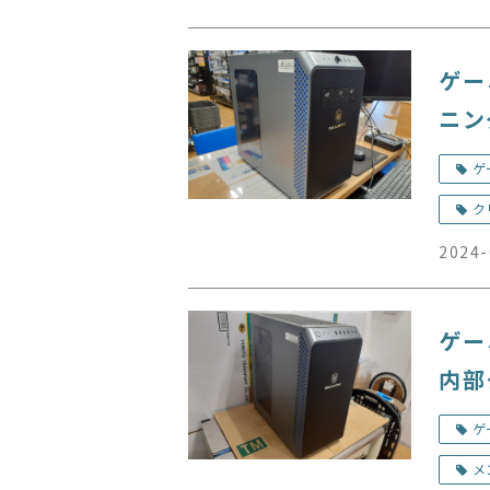
ゲー
ニン
ゲ
ク
2024-
ゲー
内部
ポー
ゲ
メ