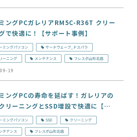
ミングPCガレリアRM5C-R36T クリー
グで快適に！【サポート事例】
ーミングパソコン
サードウェーブ_ドスパラ
リーニング
メンテナンス
フレスポ山形北店
09-19
ミングPCの寿命を延ばす！ガレリアの
クリーニングとSSD増設で快適に【サ
ト事例】
ーミングパソコン
SSD
クリーニング
ンテナンス
フレスポ山形北店