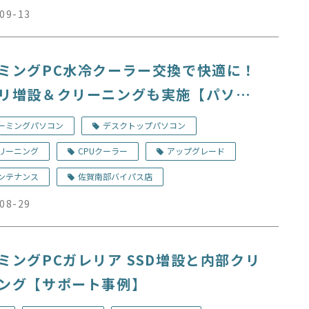
09-13
ミングPC水冷クーラー交換で快適に！
リ増設＆クリーニングも実施【パソコ
理事例】
ーミングパソコン
デスクトップパソコン
リーニング
CPUクーラー
アップグレード
ンテナンス
佐賀南部バイパス店
08-29
ミングPCガレリア SSD増設と内部クリ
ング【サポート事例】