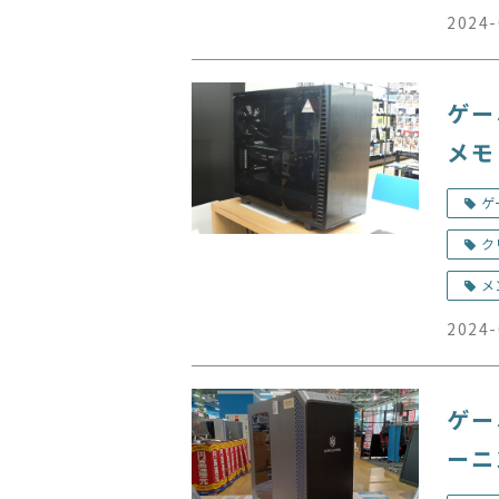
2024-
ゲー
メモ
ン修
ゲ
ク
メ
2024-
ゲー
ーニ