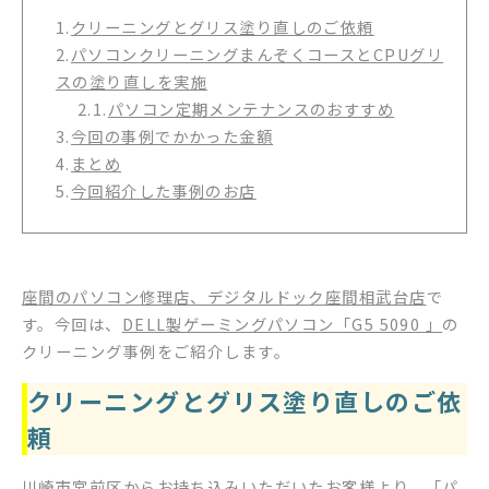
1.
クリーニングとグリス塗り直しのご依頼
2.
パソコンクリーニングまんぞくコースとCPUグリ
スの塗り直しを実施
2.1.
パソコン定期メンテナンスのおすすめ
3.
今回の事例でかかった金額
4.
まとめ
5.
今回紹介した事例のお店
座間のパソコン修理店、デジタルドック座間相武台店
で
す。今回は、
DELL製ゲーミングパソコン「G5 5090 」
の
クリーニング事例をご紹介します。
クリーニングとグリス塗り直しのご依
頼
川崎市宮前区からお持ち込みいただいたお客様より、「
パ