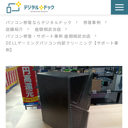
パソコン修理ならデジタルドック
修理事例
パソコン修理
店舗紹介
座間相武台店
パソコン修理・サポート事例 座間相武台店
サービス
DELLゲーミングパソコン内部クリーニング【サポート事
例】
サービス提供方法
店舗紹介
デジタルドックブログ