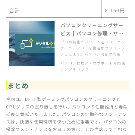
合計
8,150円
パソコンクリーニングサー
ビス | パソコン修理・サポ
ートのデジタルドック【公
プロの技術でパソコンをクリーニン
グ、エアフローを復活させリフレッ
式】
シュします。パソコン内部は利用に
応じて必ずホコリが溜まります。ど
パソコン修理スマホサポート専門店
このメーカーのパソコンでもまずは
デジタルドック
相談ください。
まとめ
今回は、DELL製ゲーミングパソコンのクリーニングと
CPUグリスの塗り直しを行い、パソコンの性能維持と寿命
延長に貢献いたしました。パソコンの定期的なメンテナン
スは、快適な使用環境を保つために重要です。パソコンの
掃除やメンテナンスをお考えの方は、ぜひ当店までご相談