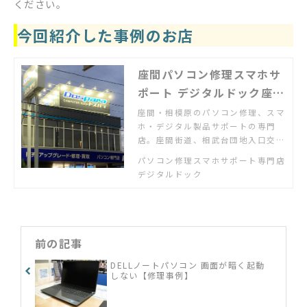
ください。
今回紹介した事例のお店
座間パソコン修理スマホサ
ポート デジタルドック座間
相武台店
座間・相模原のパソコン修理、スマ
ホ・デジタル製品サポートの専門
店。座間街道、相武台団地入口交差
点を大和市方面へ200ｍ、跨線橋を
パソコン修理スマホサポート専門店
超えてすぐ南西側。駐車場あり。
デジタルドック
「パソコンが故障した」「スマホの
使い方がわからない」「新しいパソ
コンの設定・設置をしてほしい」
「ネット配信を家のテレビで見た
い」「ゲーム機の設定をしたい」な
前の記事
ど何でもご相談ください
DELLノートパソコン 画面が暗く起動
しない【修理事例】