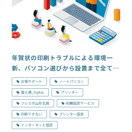
年賀状の印刷トラブルによる環境一
新、パソコン選びから設置まで全てお
任せください！【出張サポート事例】
出張サポート
ノートパソコン
富士通_Fujitsu
プリンター
フレスポ山形北店
初期設定サービス
印刷できない
プリンター設定
インターネット設定