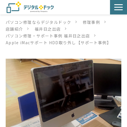
パソコン修理ならデジタルドック
修理事例
パソコン修理
店舗紹介
福井日之出店
パソコン修理・サポート事例 福井日之出店
サービス
Apple iMacサポート HDD取り外し【サポート事例】
サービス提供方法
店舗紹介
デジタルドックブログ