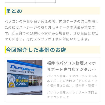
まとめ
パソコンの廃棄や買い替えの際、内部データの流出を防ぐ
ためにはストレージの取り外しやデータの消去が重要で
す。ご自身での分解に不安がある場合は、ぜひ当店にお任
せください。専門スタッフが丁寧に対応いたします。
今回紹介した事例のお店
福井市パソコン修理スマホ
サポート専門店デジタルド
ック福井日之出店
パソコン修理、スマホ・デジタル製
品サポートの専門店「デジタルドッ
ク福井日之出店」。福井駅・新福井
駅から木田橋通りを北へ。「パソコ
パソコン修理スマホサポート専門店
ンが故障した」「スマホの使い方が
デジタルドック
わからない」「新しいパソコンの設
定・設置をしてほしい」「ネット配