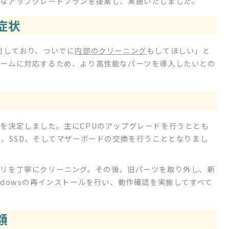
適なアップグレードプランを提案し、実施いたしました。
症状
討しており、ついでに
内部のクリーニング
もしてほしい」と
ゲームに対応するため、より高性能なパーツを導入したいとの
を決定しました。主にCPUのアップグレードを行うととも
ー、SSD、そしてマザーボードの交換を行うこととなりまし
リを丁寧にクリーニング。その後、旧パーツを取り外し、新
ndowsの再インストールを行い、動作確認を実施してすべて
額