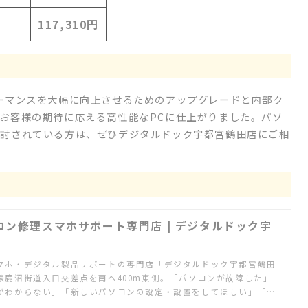
117,310円
ーマンスを大幅に向上させるためのアップグレードと内部ク
お客様の期待に応える高性能なPCに仕上がりました。パソ
検討されている方は、ぜひデジタルドック宇都宮鶴田店にご相
コン修理スマホサポート専門店 | デジタルドック宇
マホ・デジタル製品サポートの専門店「デジタルドック宇都宮鶴田
線鹿沼街道入口交差点を南へ400m東側。「パソコンが故障した」
がわからない」「新しいパソコンの設定・設置をしてほしい」「ネ
レビで見たい」「ゲーム機の設定をしたい」など何でもご相談くだ