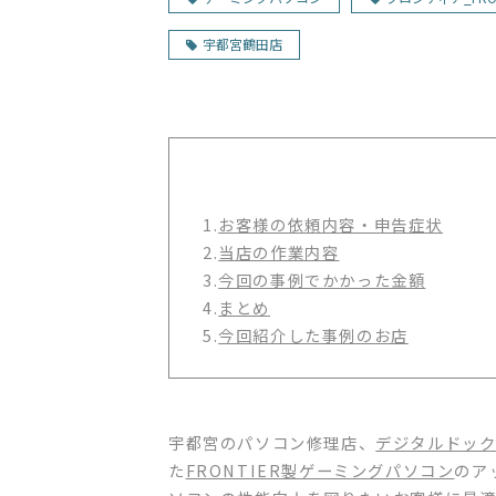
宇都宮鶴田店
1.
お客様の依頼内容・申告症状
2.
当店の作業内容
3.
今回の事例でかかった金額
4.
まとめ
5.
今回紹介した事例のお店
宇都宮のパソコン修理店、
デジタルドッ
た
FRONTIER製ゲーミングパソコン
のア