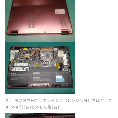
２、 液晶側を固定している金具（ヒンジ部分）をはずしま
す(外す前(左)と外した後(右) )