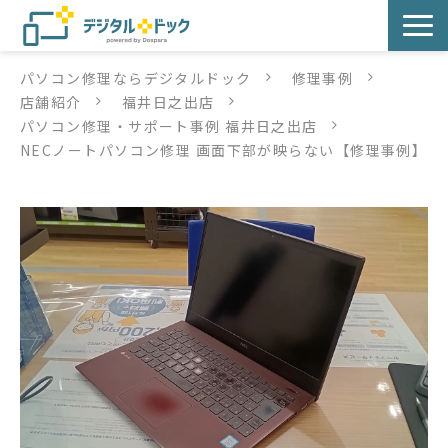
パソコン修理ならデジタルドック
修理事例
パソコン修理
店舗紹介
福井日之出店
パソコン修理・サポート事例 福井日之出店
サービス
NECノートパソコン修理 画面下部が映らない【修理事例】
サービス提供方法
店舗紹介
デジタルドックブログ