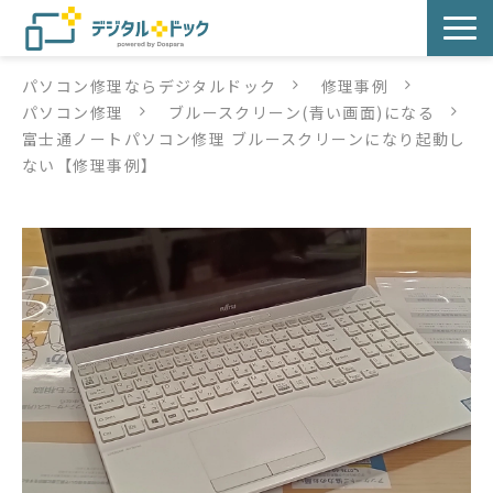
パソコン修理ならデジタルドック
修理事例
パソコン修理
パソコン修理
ブルースクリーン(青い画面)になる
富士通ノートパソコン修理 ブルースクリーンになり起動し
サービス
ない【修理事例】
サービス提供方法
店舗紹介
デジタルドックブログ