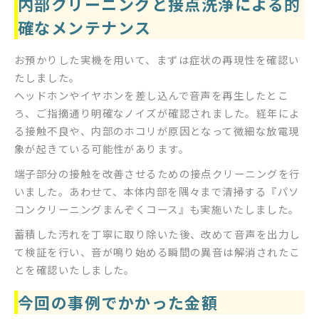
内部クリーニングと接点洗浄による的
確なメンテナンス
お預かりした実機を用いて、まずは症状の再現性を確認い
たしました。
ヘッドホンやイヤホンを差し込んで音声を再生したとこ
ろ、ご指摘通り明確なノイズが確認されました。経年によ
る接触不良や、内部のホコリが原因となって微細な放電現
象が起きている可能性があります。
端子部分の接触を改善させるための接点クリーニングを行
いました。あわせて、本体内部を隅々まで清掃する『パソ
コンクリーニングまんぞくコース』も実施いたしました。
蓄積した汚れを丁寧に取り除いた後、改めて音声を出力し
て検証を行い、音が鳴り始める瞬間の異音は解消されたこ
とを確認いたしました。
今回の事例でかかった金額