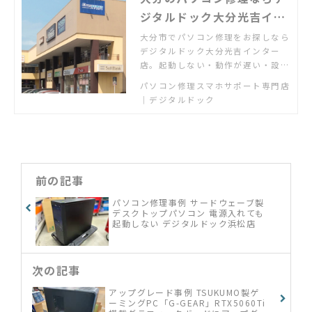
ジタルドック大分光吉イン
ター店｜大分市対応
大分市でパソコン修理をお探しなら
デジタルドック大分光吉インター
店。起動しない・動作が遅い・設定
トラブルまで即日相談可。Window
パソコン修理スマホサポート専門店
s・Mac対応。
｜デジタルドック
前の記事
パソコン修理事例 サードウェーブ製
デスクトップパソコン 電源入れても
起動しない デジタルドック浜松店
次の記事
アップグレード事例 TSUKUMO製ゲ
ーミングPC「G-GEAR」RTX5060Ti