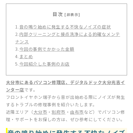
目次
[非表示]
1.
音の鳴り始めに発生する不快なノイズの症状
2.
内部クリーニングと接点洗浄による的確なメンテ
ナンス
3.
今回の事例でかかった金額
4.
まとめ
5.
今回紹介した事例のお店
大分市にあるパソコン修理店、デジタルドック大分光吉イ
ンター店
です。
フロントイヤホン端子から音が出始める際にノイズが発生
するトラブルの修理事例を紹介いたします。
近隣エリア（
大分市
・
別府市
・
由布市
など）でパソコン修
理・サポートをお探しの方は、ぜひ参考にしてください。
音の鳴り始めに発生する不快なノイズ