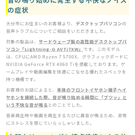
の症状
大分市にお住まいのお客様より、
デスクトップパソコン
の
音声トラブルについてご相談をいただきました。
対象の製品は、
サードウェーブ製の高性能デスクトップパ
ソコン「Lightning-G AVTi7XW」
です。このモデル
は、CPUにAMD Ryzen 7 5700X、グラフィックボードに
NVIDIA GeForce RTX 4060 Tiを搭載しております。ゲ
ームプレイや動画編集を快適にこなせる優れたスペックを
持つ機種です。
お客様のお話によると、
本体のフロントイヤホン端子へイ
ヤホンを接続した際、音が鳴り始める瞬間に「ブツッ」と
いう不快な音が鳴る
とのことでした。
音楽再生時や動画を再生するたびに異音が鳴るため、非常
にストレスを感じていらっしゃいました。