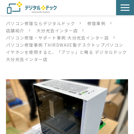
パソコン修理ならデジタルドック
修理事例
パソコン修理
店舗紹介
大分光吉インター店
パソコン修理・サポート事例 大分光吉インター店
サービス
パソコン修理事例 THIRDWAVE製デスクトップパソコン
イヤホンを使用すると、「ブツッ」と鳴る デジタルドック
サービス提供方法
大分光吉インター店
店舗紹介
デジタルドックブログ