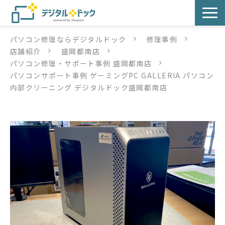
パソコン修理ならデジタルドック
修理事例
パソコン修理
店舗紹介
盛岡都南店
パソコン修理・サポート事例 盛岡都南店
サービス
パソコンサポート事例 ゲーミングPC GALLERIA パソコン
内部クリーニング デジタルドック盛岡都南店
サービス提供方法
店舗紹介
デジタルドックブログ