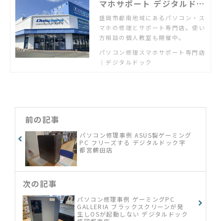
マホサポート デジタルドッ
ク盛岡都南店
盛岡市都南地域にあるパソコン・ス
マホの修理とサポート専門店。使い
方相談の個人教室も開催中。
パソコン修理スマホサポート専門店
｜デジタルドック
前の記事
パソコン修理事例 ASUS製ゲーミング
PC フリーズする デジタルドック宇
都宮鶴田店
次の記事
パソコン修理事例 ゲーミングPC
GALLERIA ブラックスクリーンが発
生しOSが起動しない デジタルドック