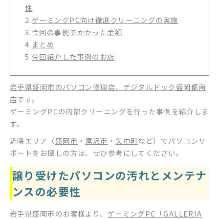
性
2.
ゲーミングPC向け徹底クリーニングの実施
3.
今回の事例でかかった金額
4.
まとめ
5.
今回紹介した事例のお店
岩手県盛岡市のパソコン修理店、デジタルドック盛岡都南
店
です。
ゲーミングPCの内部クリーニングを行った事例を紹介しま
す。
近隣エリア（
盛岡市
・
滝沢市
・
矢巾町
など）でパソコンサ
ポートをお探しの方は、ぜひ参考にしてください。
譲り受けたパソコンの汚れとメンテナ
ンスの必要性
岩手県盛岡市のお客様より、
ゲーミングPC「GALLERIA