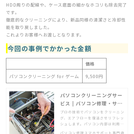
HDD周りの配線や、ケース底面の細かなホコリも除去完了
です。
徹底的なクリーニングにより、新品同様の清潔さと冷却性
能を取り戻しました。
これよりお客様へお渡しとなります。
今回の事例でかかった金額
価格
パソコンクリーニング for ゲーム
9,500円
パソコンクリーニングサー
ビス | パソコン修理・サポ
ートのデジタルドック【公
プロの技術でパソコンをクリーニン
グ、エアフローを復活させリフレッ
式】
シュします。パソコン内部は利用に
応じて必ずホコリが溜まります。ど
パソコン修理スマホサポート専門店