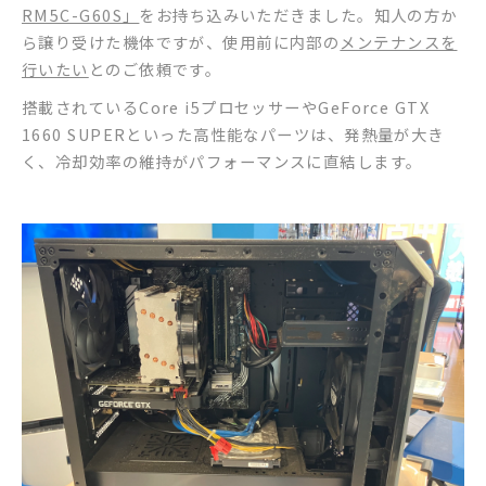
RM5C-G60S」
をお持ち込みいただきました。知人の方か
ら譲り受けた機体ですが、使用前に内部の
メンテナンスを
行いたい
とのご依頼です。
搭載されているCore i5プロセッサーやGeForce GTX
1660 SUPERといった高性能なパーツは、発熱量が大き
く、冷却効率の維持がパフォーマンスに直結します。