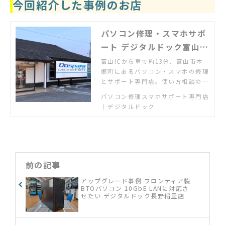
今回紹介した事例のお店
パソコン修理・スマホサポ
ート デジタルドック富山本
郷店
富山ICから車で約13分、富山市本
郷町にあるパソコン・スマホの修理
とサポート専門店。使い方相談の個
人教室も開催中。
パソコン修理スマホサポート専門店
｜デジタルドック
前の記事
アップグレード事例 フロンティア製
BTOパソコン 10GbE LANに対応さ
せたい デジタルドック長野稲里店