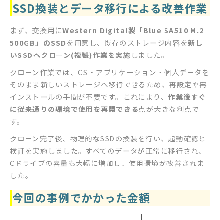
SSD換装とデータ移行による改善作業
まず、交換用に
Western Digital製「Blue SA510 M.2
500GB」のSSD
を用意し、既存のストレージ内容を
新し
いSSDへクローン(複製)作業を実施
しました。
クローン作業では、OS・アプリケーション・個人データを
そのまま新しいストレージへ移行できるため、再設定や再
インストールの手間が不要です。これにより、
作業後すぐ
に従来通りの環境で使用を再開できる
点が大きな利点で
す。
クローン完了後、物理的なSSDの換装を行い、起動確認と
検証を実施しました。すべてのデータが正常に移行され、
Cドライブの容量も大幅に増加し、使用環境が改善されま
した。
今回の事例でかかった金額