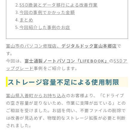
2.
SSD換装とデータ移行による改善作業
3.
今回の事例でかかった金額
4.
まとめ
5.
今回紹介した事例のお店
富山市のパソコン修理店、
デジタルドック富山本郷店
で
す。
今回は、
富士通製ノートパソコン「LIFEBOOK」
の
SSDア
ップグレード
事例をご紹介します。
ストレージ容量不足による使用制限
富山県入善町からお持ち込み
のお客様より、「Cドライブ
の空き容量が足りないため、作業に支障が出ている」との
ご相談を受けました。お話を伺い、不要ファイルの削除で
は改善が見込めず、物理的なストレージ拡張が必要と判断
されました。