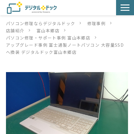
パソコン修理ならデジタルドック
修理事例
パソコン修理
店舗紹介
富山本郷店
パソコン修理・サポート事例 富山本郷店
サービス
アップグレード事例 富士通製ノートパソコン 大容量SSD
へ換装 デジタルドック富山本郷店
サービス提供方法
店舗紹介
デジタルドックブログ