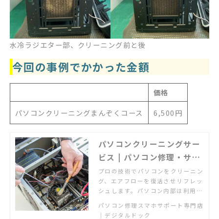
水冷ラジエター部、クリーニング前と後
今回の事例でかかった金額
価格
パソコンクリーニングまんぞくコース
6,500円
パソコンクリーニングサー
ビス | パソコン修理・サポ
ートのデジタルドック【公
プロの技術でパソコンをクリーニン
グ、エアフローを復活させリフレッ
式】
シュします。パソコン内部は利用に
応じて必ずホコリが溜まります。ど
パソコン修理スマホサポート専門店
このメーカーのパソコンでもまずは
｜デジタルドック