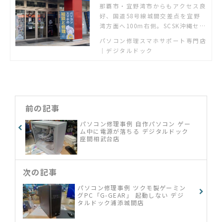
間店
那覇市・宜野湾市からもアクセス良
好、国道58号線城間交差点を宜野
湾方面へ100m右側。SCSK沖縄セン
ター前バス停すぐ前にあるパソコ
パソコン修理スマホサポート専門店
ン・スマホの修理とサポート専門
｜デジタルドック
店。
前の記事
パソコン修理事例 自作パソコン ゲー
ム中に電源が落ちる デジタルドック
座間相武台店
次の記事
パソコン修理事例 ツクモ製ゲーミン
グPC「G-GEAR」 起動しない デジ
タルドック浦添城間店