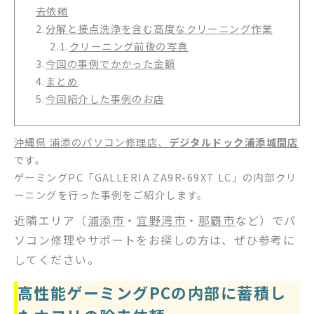
去依頼
2.
分解と接点洗浄を含む高度なクリーニング作業
2.1.
クリーニング前後の写真
3.
今回の事例でかかった金額
4.
まとめ
5.
今回紹介した事例のお店
沖縄県 浦添のパソコン修理店、
デジタルドック浦添城間店
です。
ゲーミングPC「GALLERIA ZA9R-69XT LC」の内部クリ
ーニングを行った事例をご紹介します。
近隣エリア（
浦添市
・
宜野湾市
・
那覇市
など）でパ
ソコン修理やサポートをお探しの方は、ぜひ参考に
してください。
高性能ゲーミングPCの内部に蓄積し