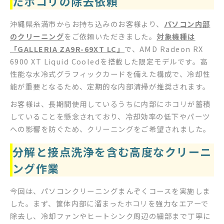
たホコリの除去依頼
沖縄県糸満市からお持ち込みのお客様より、
パソコン内部
のクリーニング
をご依頼いただきました。
対象機種は
「GALLERIA ZA9R-69XT LC」
で、AMD Radeon RX
6900 XT Liquid Cooledを搭載した限定モデルです。高
性能な水冷式グラフィックカードを備えた構成で、冷却性
能が重要となるため、定期的な内部清掃が推奨されます。
お客様は、長期間使用しているうちに内部にホコリが蓄積
していることを懸念されており、冷却効率の低下やパーツ
への影響を防ぐため、クリーニングをご希望されました。
分解と接点洗浄を含む高度なクリーニ
ング作業
今回は、パソコンクリーニングまんぞくコースを実施しま
した。まず、筐体内部に溜まったホコリを強力なエアーで
除去し、冷却ファンやヒートシンク周辺の細部まで丁寧に