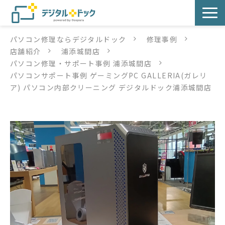
パソコン修理ならデジタルドック
修理事例
パソコン修理
店舗紹介
浦添城間店
パソコン修理・サポート事例 浦添城間店
サービス
パソコンサポート事例 ゲーミングPC GALLERIA(ガレリ
ア) パソコン内部クリーニング デジタルドック浦添城間店
サービス提供方法
店舗紹介
デジタルドックブログ