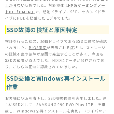
上がらない
状態でした。対象機種は
HP製ゲーミングノー
トPC「OMEN」
で、起動ドライブにSSD、セカンドドラ
イブにHDDを搭載したモデルでした。
SSD故障の検証と原因特定
検証を行った結果、起動ドライブである
SSD
に異常が確認
されました。
BIOS画面
が表示される症状は、ストレージ
の認識不良や故障が原因で発生することが多く、今回も
SSDの故障が原因でした。HDDにデータが保存されてお
り、こちらは正常に認識されていました。
SSD交換とWindows再インストール
作業
お客様に状況を説明し、SSD交換修理を実施しました。新
しいSSDとして「SAMSUNG 990 EVO Plus 1TB」を搭
載し、Windowsを再インストールを実施。ドライバやア