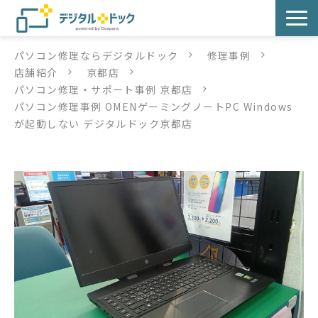
パソコン修理ならデジタルドック
修理事例
パソコン修理
店舗紹介
京都店
パソコン修理・サポート事例 京都店
サービス
パソコン修理事例 OMENゲーミングノートPC Windows
が起動しない デジタルドック京都店
サービス提供方法
店舗紹介
デジタルドックブログ