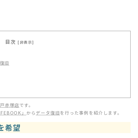
目次
[非表示]
復旧
水戸赤塚店
です。
FEBOOK」
から
データ復旧
を行った事例を紹介します。
を希望