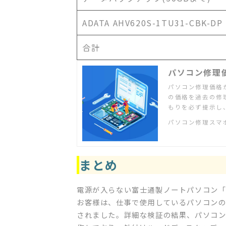
ADATA AHV620S-1TU31-CBK-D
合計
パソコン修理価
パソコン修理価格
の価格を過去の修
もりを必ず提示し
パソコン修理スマ
まとめ
電源が入らない富士通製ノートパソコン「L
お客様は、仕事で使用しているパソコン
されました。詳細な検証の結果、パソコン