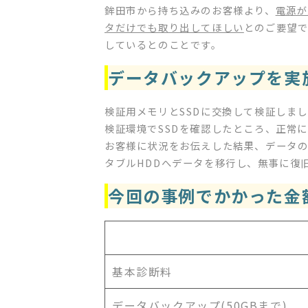
鉾田市から持ち込みのお客様より、
電源が
タだけでも取り出してほしい
とのご要望で
しているとのことです。
データバックアップを実
検証用メモリとSSDに交換して検証しま
検証環境でSSDを確認したところ、正常
お客様に状況をお伝えした結果、データの
タブルHDDへデータを移行し、無事に復
今回の事例でかかった金
基本診断料
データバックアップ(50GBまで)