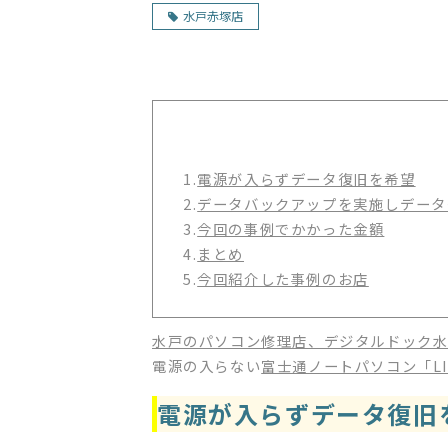
水戸赤塚店
1.
電源が入らずデータ復旧を希望
2.
データバックアップを実施しデータ
3.
今回の事例でかかった金額
4.
まとめ
5.
今回紹介した事例のお店
水戸のパソコン修理店、デジタルドック
電源の入らない
富士通ノートパソコン「LI
電源が入らずデータ復旧