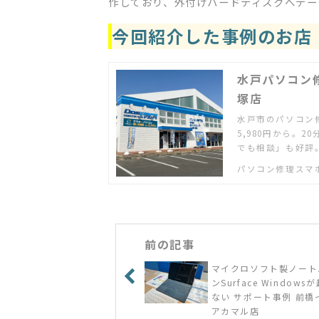
作しており、外付けハードディスクへデー
今回紹介した事例のお店
水戸パソコン
塚店
水戸市のパソコン
5,980円から。
でも相談」も好評
パソコン修理スマ
前の記事
マイクロソフト製ノート
ンSurface Windows
ない サポート事例 前橋
アカマル店