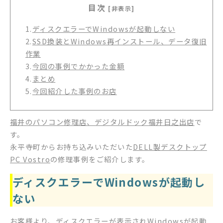
目次
[非表示]
1.
ディスクエラーでWindowsが起動しない
2.
SSD換装とWindows再インストール、データ復旧
作業
3.
今回の事例でかかった金額
4.
まとめ
5.
今回紹介した事例のお店
福井のパソコン修理店、デジタルドック福井日之出店
で
す。
永平寺町からお持ち込みいただいた
DELL製デスクトップ
PC Vostro
の修理事例をご紹介します。
ディスクエラーでWindowsが起動し
ない
お客様より、
ディスクエラーが表示されWindowsが起動