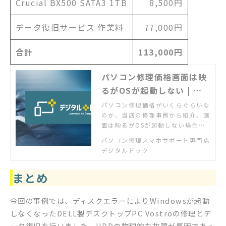
Crucial BX500 SATA3 1TB
8,500円
データ復旧サービス 作業料
77,000円
合計
113,000円
パソコン修理価格画面は映
るがOSが起動しない | デ
ジタルドック【公式】
パソコン修理価格がいくらぐらいな
のか、当店の修理事例から紹介。画
面は映るがOSが起動しない場合の
価格を過去の修理事例からご確認い
パソコン修理スマホサポート専門店
ただけます。実際の作業前にはお客
デジタルドック
様にお見積もりを必ず提示し、了承
いただいたうえで作業をしますので
まとめ
安心です。
今回の事例では、ディスクエラーによりWindowsが起動
しなくなったDELL製デスクトップPC Vostroの修理とデ
ータ復旧を行いました。HDDの物理的な故障が原因であっ