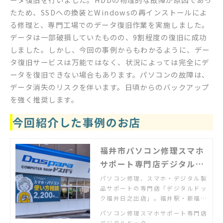
たため、SSDへの換装とWindowsの再インストールによ
る修理と、専門工場でのデータ復旧作業を実施しました。
データは一部破損していたものの、9割程度の復旧に成功
しました。しかし、今回の事例からもわかるように、デー
タ復旧サービスは万能ではなく、状況によっては完全にデ
ータを復旧できない場合もあります。パソコンの故障は、
データ消失のリスクを伴います。日頃からのバックアップ
を強く推奨します。
今回紹介した事例のお店
福井市パソコン修理スマホ
サポート専門店デジタルド
ック福井日之出店
パソコン修理、スマホ・デジタル製
品サポートの専門店「デジタルドッ
ク福井日之出店」。福井駅・新福井
駅から木田橋通りを北へ。「パソコ
パソコン修理スマホサポート専門店
ンが故障した」「スマホの使い方が