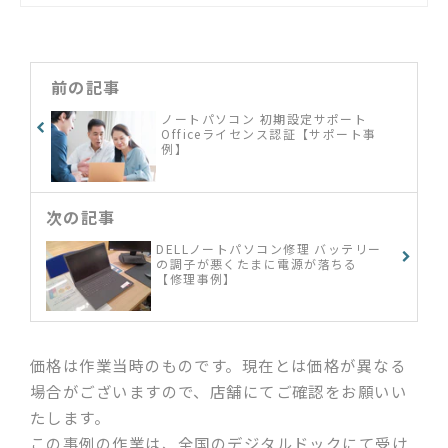
使い方がわからない」「新しいパソ
コンの設定・設置をしてほしい」
「ネット配信を家のテレビで見た
い」「ゲーム機の設定をしたい」な
前の記事
ど何でもご相談ください
ノートパソコン 初期設定サポート
Officeライセンス認証【サポート事
例】
次の記事
DELLノートパソコン修理 バッテリー
の調子が悪くたまに電源が落ちる
【修理事例】
価格は作業当時のものです。現在とは価格が異なる
場合がございますので、店舗にてご確認をお願いい
たします。
この事例の作業は、全国のデジタルドックにて受け