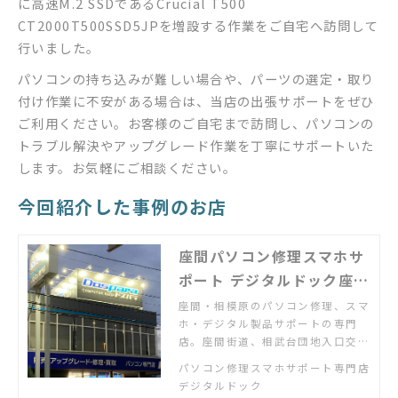
に高速M.2 SSDであるCrucial T500
CT2000T500SSD5JPを増設する作業をご自宅へ訪問して
行いました。
パソコンの持ち込みが難しい場合や、パーツの選定・取り
付け作業に不安がある場合は、当店の出張サポートをぜひ
ご利用ください。お客様のご自宅まで訪問し、パソコンの
トラブル解決やアップグレード作業を丁寧にサポートいた
します。お気軽にご相談ください。
今回紹介した事例のお店
座間パソコン修理スマホサ
ポート デジタルドック座間
相武台店
座間・相模原のパソコン修理、スマ
ホ・デジタル製品サポートの専門
店。座間街道、相武台団地入口交差
点を大和市方面へ200ｍ、跨線橋を
パソコン修理スマホサポート専門店
超えてすぐ南西側。駐車場あり。
デジタルドック
「パソコンが故障した」「スマホの