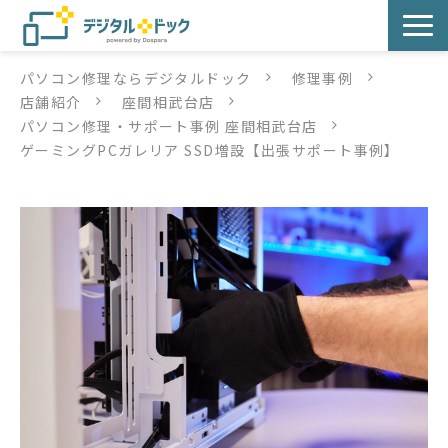
パソコン修理ならデジタルドック
修理事例
パソコン修理
店舗紹介
座間相武台店
パソコン修理・サポート事例 座間相武台店
サービス
ゲーミングPCガレリア SSD増設【出張サポート事例】
サービス提供方法
店舗紹介
デジタルドックブログ