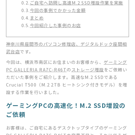
0.2.
ご自宅へ訪問し高速M.2 SSD増設作業を実施
0.3.
今回の事例でかかった金額
0.4.
まとめ
0.5.
今回紹介した事例のお店
神奈川県座間市のパソコン修理店、デジタルドック座間相
武台店
です。
今回は、横浜市南区にお住まいのお客様から、
ゲーミング
PC GALLERIA RA7C-R46T
の
ストレージ増設
をご依頼い
ただいた事例をご紹介します。高速なM.2 SSDである
Crucial T500（M.2 2TB ヒートシンク付きモデル）を増
設する作業を行いました。
ゲーミングPCの高速化！M.2 SSD増設の
ご依頼
お客様は、ご自宅にあるデスクトップタイプのゲーミング