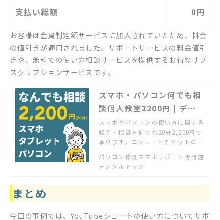
支払い総額
0円
お客様は会員制定額サービスに加入されていたため、料金
の値引きが適用されました。サポートサービスの料金値引
きや、無料での使い方相談サービスを提供するお得なサブ
スクリプションサービスです。
スマホ・パソコン何でも相
談個人教室2200円 | デジ
タルドック【公式】
スマホやパソコンの使い方に関する
疑問・相談を何でも20分2,200円で
承ります。コンサートチケットの申
し込みが分からない、ポイントアプ
パソコン修理スマホサポート専門店
リに登録したいが分からない、エク
デジタルドック
セルで表をグラフにしたい、パソコ
ンで年賀状を作りたい、何でもOK
まとめ
です。ご予約不要、お気軽にお問い
合わせください。
今回の事例では、YouTubeショートの使い方についてサポ