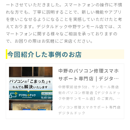
ートさせていただきました。スマートフォンの操作に不慣
れな方でも、丁寧に説明することで、新しい機能やアプリ
を使いこなせるようになることを実感していただけたと考
えております。デジタルドック中野サンモール店では、ス
マートフォンに関する様々なご相談を承っておりますの
で、お困りの際はお気軽にご来店ください。
今回紹介した事例のお店
中野のパソコン修理スマホ
サポート専門店 | デジタル
ドック中野サンモール店
中野駅前徒歩5分、サンモール商店
街のパソコン修理店【デジタルドッ
ク中野サンモール店】のご案内。パ
ソコン・スマホのトラブルはお気軽
パソコン修理スマホサポート専門店
にご相談ください。お持込・出張・
デジタルドック
リモートにて対応をいたします。