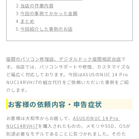
2.
当店の作業内容
3.
今回の事例でかかった金額
4.
まとめ
5.
今回紹介した事例のお店
座間のパソコン修理店、デジタルドック座間相武台店
で
す。当店では、パソコンサポートや修理、カスタマイズな
ど幅広く対応しております。今回はASUSのNUC 14 Pro
NUC14RVHI7の組立代行をご依頼いただいた事例をご紹
介します。
お客様の依頼内容・申告症状
お客様は大和市からお越しで、
ASUSのNUC 14 Pro
NUC14RVHI7
を購入されたものの、メモリやSSD、OSが
別途必要なモデルであることに気づかれました。そのた