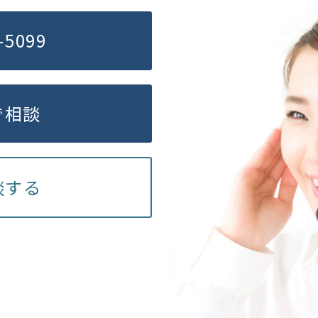
-5099
で相談
談する