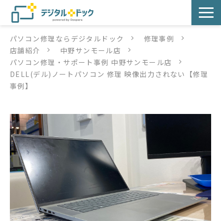
パソコン修理ならデジタルドック
修理事例
パソコン修理
店舗紹介
中野サンモール店
パソコン修理・サポート事例 中野サンモール店
サービス
DELL(デル)ノートパソコン 修理 映像出力されない【修理
事例】
サービス提供方法
店舗紹介
デジタルドックブログ