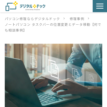
パソコン修理ならデジタルドック
修理事例
パソコン修理
ノートパソコン タスクバーの位置変更とデータ移動【何で
も相談事例】
サービス
サービス提供方法
店舗紹介
デジタルドックブログ