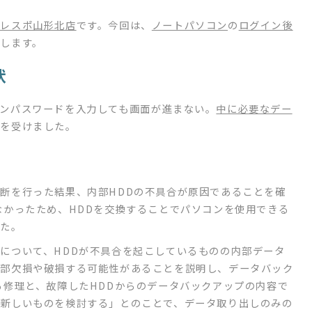
フレスポ山形北店
です。今回は、
ノートパソコン
の
ログイン後
します。
状
ンパスワードを入力しても画面が進まない。
中に必要なデー
談を受けました。
断を行った結果、内部HDDの不具合が原因であることを確
なかったため、HDDを交換することでパソコンを使用できる
した。
について、HDDが不具合を起こしているものの内部データ
一部欠損や破損する可能性があることを説明し、データバック
る修理と、故障したHDDからのデータバックアップの内容で
新しいものを検討する」とのことで、データ取り出しのみの