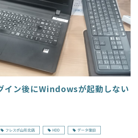
グイン後にWindowsが起動しない
フレスポ山形北店
HDD
データ復旧