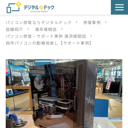
パソコン修理ならデジタルドック
修理事例
パソコン修理
店舗紹介
浦添城間店
パソコン修理・サポート事例 浦添城間店
サービス
自作パソコンの配線見直し【サポート事例】
サービス提供方法
店舗紹介
デジタルドックブログ