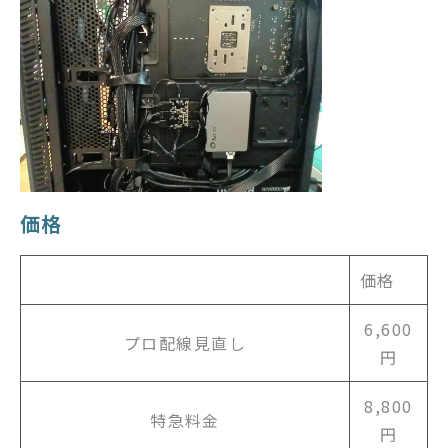
価格
価格
6,600
プロ配線見直し
円
8,800
特急料金
円