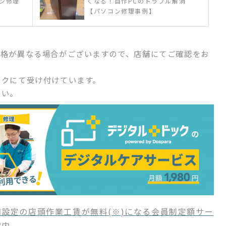
ン修理
くなる！自作PCのトラブル解消
【パソコン修理事例】
価格が異なる場合がございますので、店舗にてご確認をお
ックにて受け付けています。
さい。
設定の店頭作業工賃が無料(※)になる会員制定額サー
案内