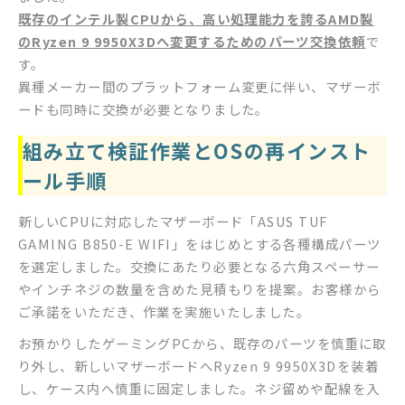
既存のインテル製CPUから、高い処理能力を誇るAMD製
のRyzen 9 9950X3Dへ変更するためのパーツ交換依頼
で
す。
異種メーカー間のプラットフォーム変更に伴い、マザーボ
ードも同時に交換が必要となりました。
組み立て検証作業とOSの再インスト
ール手順
新しいCPUに対応したマザーボード「ASUS TUF
GAMING B850-E WIFI」をはじめとする各種構成パーツ
を選定しました。交換にあたり必要となる六角スペーサー
やインチネジの数量を含めた見積もりを提案。お客様から
ご承諾をいただき、作業を実施いたしました。
お預かりしたゲーミングPCから、既存のパーツを慎重に取
り外し、新しいマザーボードへRyzen 9 9950X3Dを装着
し、ケース内へ慎重に固定しました。ネジ留めや配線を入