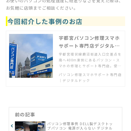
お使いのパソコンの処理速度に物足りなさを覚えた際は、
お気軽に店頭までご相談ください。
今回紹介した事例のお店
宇都宮パソコン修理スマホ
サポート専門店デジタルド
ック
宇都宮環状線鹿沼街道入口交差点を
南へ400m東側にあるパソコン・ス
マホの修理とサポート専門店。使い
方相談の個人教室も開催中。
パソコン修理スマホサポート専門店
｜デジタルドック
前の記事
パソコン修理事例 DELL製デスクトッ
プパソコン 電源が入らない デジタル