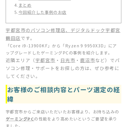
4.
まとめ
5.
今回紹介した事例のお店
宇都宮市のパソコン修理店、デジタルドック宇都宮
鶴田店
です。
「Core i9-13900KF」から「Ryzen 9 9950X3D」にア
ップグレードしたゲーミングPCの事例を紹介します。
近隣エリア（
宇都宮市
・
日光市
・
鹿沼市
など）でパ
ソコン修理・サポートをお探しの方は、ぜひ参考に
してください。
お客様のご相談内容とパーツ選定の経
緯
宇都宮市からご来店いただいたお客様より、お持ち込みの
ゲーミングPC
の性能をより高めたいというご要望を承り
ました。