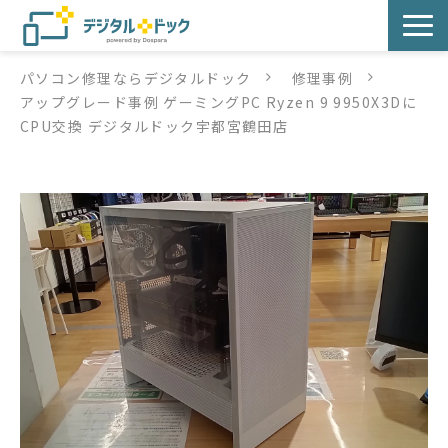
パソコン修理ならデジタルドック
修理事例
パソコン修理
アップグレード事例 ゲーミングPC Ryzen 9 9950X3Dに
CPU交換 デジタルドック宇都宮鶴田店
サービス
サービス提供方法
店舗紹介
デジタルドックブログ